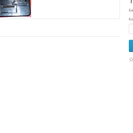
1
Бе
Ко