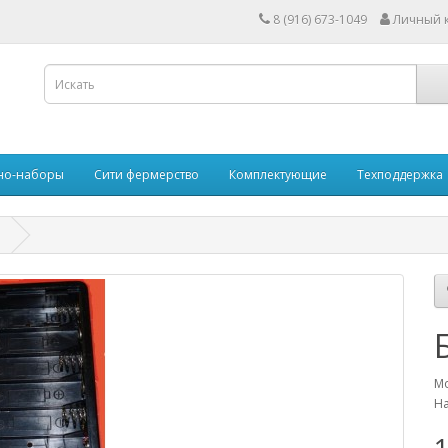
8 (916) 673-1049
Личный 
но-наборы
Сити фермерство
Комплектующие
Техподдержка
Мо
На