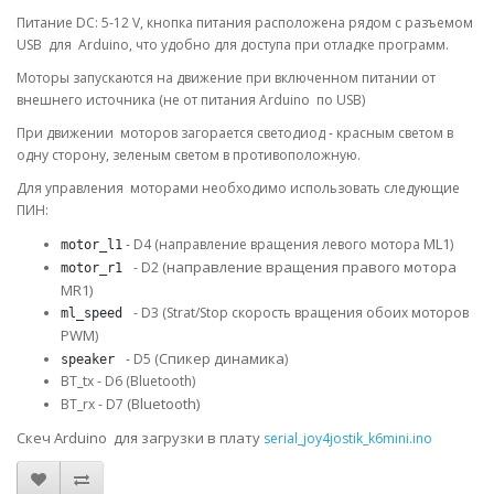
Питание DC: 5-12 V, кнопка питания расположена рядом с разъемом
USB для Arduino, что удобно для доступа при отладке программ.
Моторы запускаются на движение при включенном питании от
внешнего источника (не от питания Arduino по USB)
При движении моторов загорается светодиод - красным светом в
одну сторону, зеленым светом в противоположную.
Для управления моторами необходимо использовать следующие
ПИН:
ML1
- D4 (направление вращения левого мотора
)
motor_l1
(направление вращения правого мотора
- D2
motor_r1 
MR1)
- D3 (Strat/Stop скорость вращения обоих моторов
ml_speed 
PWM
)
Спикер динамика
- D5 (
)
speaker 
BT_tx - D6 (Bluetooth)
(Bluetooth)
BT_rx - D7
​Скеч Arduino для загрузки в плату
serial_joy4jostik_k6mini.ino