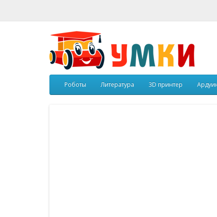
Роботы
Литература
3D принтер
Ардуи