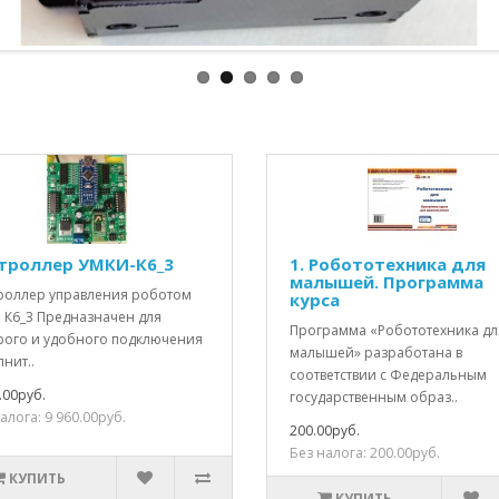
троллер УМКИ-К6_3
1. Робототехника для
малышей. Программа
роллер управления роботом
курса
 К6_3 Предназначен для
Программа «Робототехника дл
рого и удобного подключения
малышей» разработана в
нит..
соответствии с Федеральным
.00руб.
государственным образ..
алога: 9 960.00руб.
200.00руб.
Без налога: 200.00руб.
КУПИТЬ
КУПИТЬ