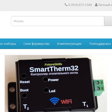
8 (916) 673-1049
Личный 
но-наборы
Сити фермерство
Комплектующие
Техподдержка